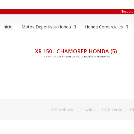
Nosotro
Inicio
Motos Deportivas Honda
Honda Comerciales
XR 150L CHAMOREP HONDA (5)
Inicio
/
HONDA CRF 230F
/
XR 150L CHAMOREP HONDA (5)
Facebook
Twitter
LinkedIn
R