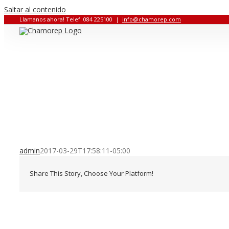
Saltar al contenido
Llamanos ahora! Telef: 084 225100
|
info@chamorep.com
admin
2017-03-29T17:58:11-05:00
Share This Story, Choose Your Platform!