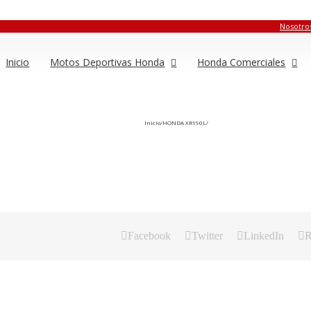
Nosotro
Inicio
Motos Deportivas Honda
Honda Comerciales
Inicio
/
HONDA XR190L
/
Facebook
Twitter
LinkedIn
R