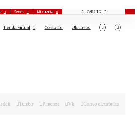
s
Sedes
Mi cuenta
CARRITO
Tienda Virtual
Contacto
Ubicanos
eddit
Tumblr
Pinterest
Vk
Correo electrónico