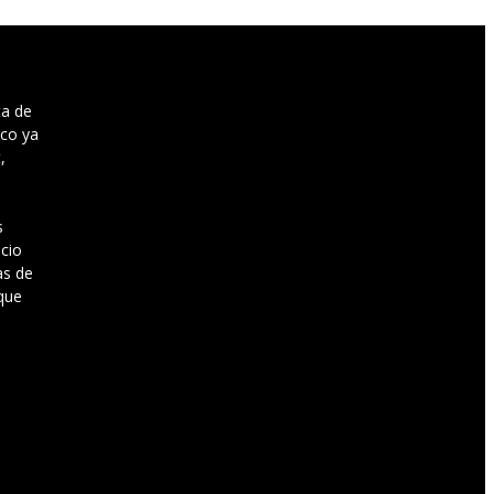
ta de
sco ya
,
s
cio
as de
que