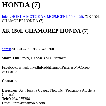
HONDA (7)
Inicio
/
HONDA MOTOKAR MCPMCFNL 150 – falta
/
XR 150L
CHAMOREP HONDA (7)
XR 150L CHAMOREP HONDA (7)
admin
2017-03-29T18:26:24-05:00
Share This Story, Choose Your Platform!
Facebook
Twitter
LinkedIn
Reddit
Tumblr
Pinterest
Vk
Correo
electrónico
Contacto
Direccion:
Av. Huayna Ccapac Nro. 167 (Proximo a Av. de la
Cultura)
Telef:
084 255364
Email:
info@chamorep.com