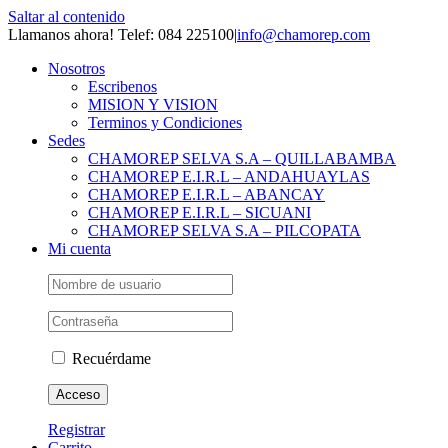
Saltar al contenido
Llamanos ahora! Telef: 084 225100
|
info@chamorep.com
Nosotros
Escribenos
MISION Y VISION
Terminos y Condiciones
Sedes
CHAMOREP SELVA S.A – QUILLABAMBA
CHAMOREP E.I.R.L – ANDAHUAYLAS
CHAMOREP E.I.R.L – ABANCAY
CHAMOREP E.I.R.L – SICUANI
CHAMOREP SELVA S.A – PILCOPATA
Mi cuenta
Recuérdame
Registrar
Carrito