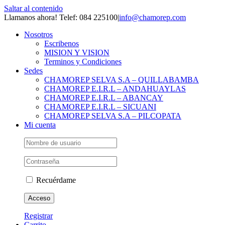
Saltar al contenido
Llamanos ahora! Telef: 084 225100
|
info@chamorep.com
Nosotros
Escribenos
MISION Y VISION
Terminos y Condiciones
Sedes
CHAMOREP SELVA S.A – QUILLABAMBA
CHAMOREP E.I.R.L – ANDAHUAYLAS
CHAMOREP E.I.R.L – ABANCAY
CHAMOREP E.I.R.L – SICUANI
CHAMOREP SELVA S.A – PILCOPATA
Mi cuenta
Recuérdame
Registrar
Carrito