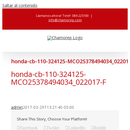
Saltar al contenido
Llamanos ahora! Telef: 084 225100
|
info@chamorep.com
honda-cb-110-324125-MCO25378494034_02201
honda-cb-110-324125-
MCO25378494034_022017-F
admin
2017-03-29T13:21:40-05:00
Share This Story, Choose Your Platform!
Facebook
Twitter
LinkedIn
Reddit