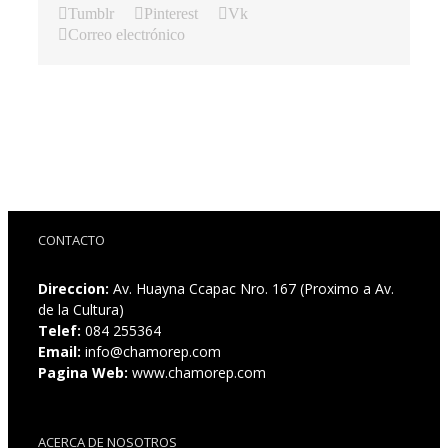
Tumblr
Pinterest
Vk
Correo electrónico
CONTACTO
Direccion:
Av. Huayna Ccapac Nro. 167 (Proximo a Av.
de la Cultura)
Telef:
084 255364
Email:
info@chamorep.com
Pagina Web:
www.chamorep.com
ACERCA DE NOSOTROS