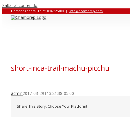
Saltar al contenido
Llamanos ahora! Telef: 084 225100
|
info@chamorep.com
short-inca-trail-machu-picchu
admin
2017-03-29T13:21:38-05:00
Share This Story, Choose Your Platform!