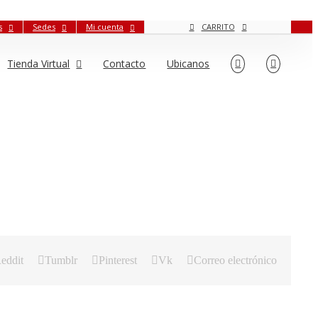
s
Sedes
Mi cuenta
CARRITO
Tienda Virtual
Contacto
Ubicanos
eddit
Tumblr
Pinterest
Vk
Correo electrónico