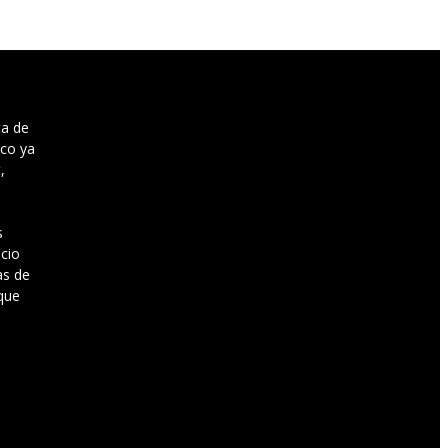
ta de
sco ya
,
s
cio
as de
que