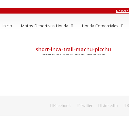
Nosotro
Inicio
Motos Deportivas Honda
Honda Comerciales
short-inca-trail-machu-picchu
Inicio
/
HONDA CB190R
/
short-inca-trail-machu-picchu
Facebook
Twitter
LinkedIn
R