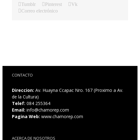
Tumblr
Pinterest
Vk
Correo electrónico
CONTACTO
Direccion:
Av. Huayna Ccapac Nro. 167 (Proximo a Av.
de la Cultura)
Telef:
084 255364
Email:
info@chamorep.com
Pagina Web:
www.chamorep.com
ACERCA DE NOSOTROS