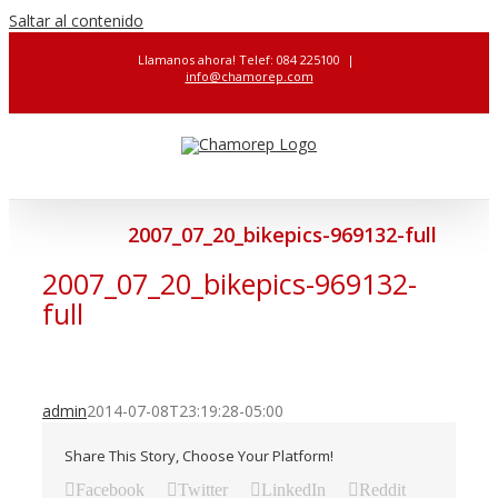
Saltar al contenido
Llamanos ahora! Telef: 084 225100
|
info@chamorep.com
2007_07_20_bikepics-969132-full
2007_07_20_bikepics-969132-
full
admin
2014-07-08T23:19:28-05:00
Share This Story, Choose Your Platform!
Facebook
Twitter
LinkedIn
Reddit