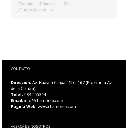
Tumblr
Pinterest
Vk
Correo electrónico
CONTACTO
Direccion:
Av. Huayna Ccapac Nro. 167 (Proximo a Av.
de la Cultura)
Telef:
084 255364
Email:
info@chamorep.com
Pagina Web:
www.chamorep.com
ACERCA DE NOSOTROS