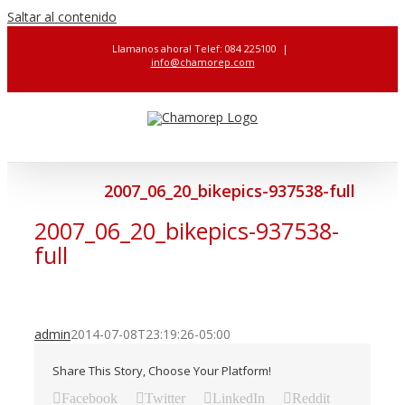
Saltar al contenido
Llamanos ahora! Telef: 084 225100
|
info@chamorep.com
2007_06_20_bikepics-937538-full
2007_06_20_bikepics-937538-
full
admin
2014-07-08T23:19:26-05:00
Share This Story, Choose Your Platform!
Facebook
Twitter
LinkedIn
Reddit