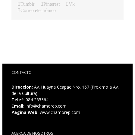
Tumblr
Pinterest
Vk
Correo electrónico
CONTACTO
Direccion:
Av. Huayna Ccapac Nro. 167 (Proximo a Av.
de la Cultura)
Telef:
084 255364
Email:
info@chamorep.com
Pagina Web:
www.chamorep.com
ACERCA DE NOSOTROS