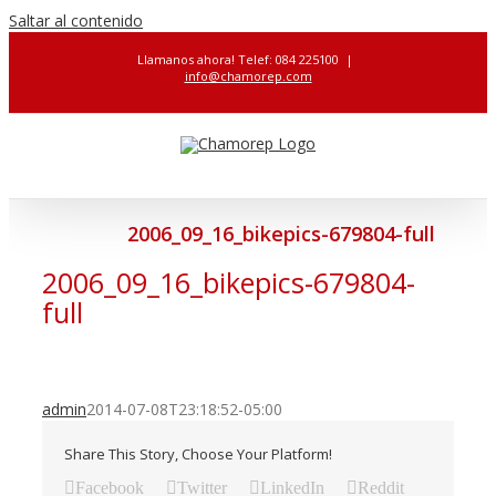
Saltar al contenido
Llamanos ahora! Telef: 084 225100
|
info@chamorep.com
2006_09_16_bikepics-679804-full
2006_09_16_bikepics-679804-
full
admin
2014-07-08T23:18:52-05:00
Share This Story, Choose Your Platform!
Facebook
Twitter
LinkedIn
Reddit