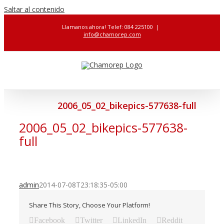
Saltar al contenido
Llamanos ahora! Telef: 084 225100
|
info@chamorep.com
2006_05_02_bikepics-577638-full
2006_05_02_bikepics-577638-
full
admin
2014-07-08T23:18:35-05:00
Share This Story, Choose Your Platform!
Facebook
Twitter
LinkedIn
Reddit