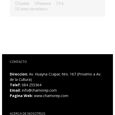
Tumblr
Pinterest
Vk
Correo electrónico
CONTACTO
Direccion:
Av. Huayna Ccapac Nro. 167 (Proximo a Av.
de la Cultura)
Telef:
084 255364
Email:
info@chamorep.com
Pagina Web:
www.chamorep.com
ACERCA DE NOSOTROS