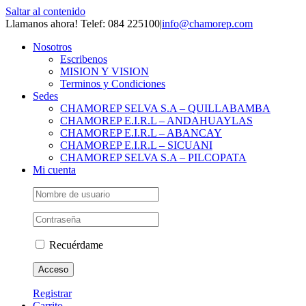
Saltar al contenido
Llamanos ahora! Telef: 084 225100
|
info@chamorep.com
Nosotros
Escribenos
MISION Y VISION
Terminos y Condiciones
Sedes
CHAMOREP SELVA S.A – QUILLABAMBA
CHAMOREP E.I.R.L – ANDAHUAYLAS
CHAMOREP E.I.R.L – ABANCAY
CHAMOREP E.I.R.L – SICUANI
CHAMOREP SELVA S.A – PILCOPATA
Mi cuenta
Recuérdame
Registrar
Carrito