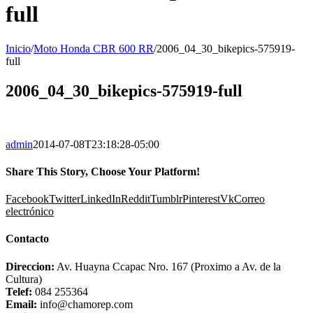
full
Inicio
/
Moto Honda CBR 600 RR
/
2006_04_30_bikepics-575919-
full
2006_04_30_bikepics-575919-full
admin
2014-07-08T23:18:28-05:00
Share This Story, Choose Your Platform!
Facebook
Twitter
LinkedIn
Reddit
Tumblr
Pinterest
Vk
Correo
electrónico
Contacto
Direccion:
Av. Huayna Ccapac Nro. 167 (Proximo a Av. de la
Cultura)
Telef:
084 255364
Email:
info@chamorep.com