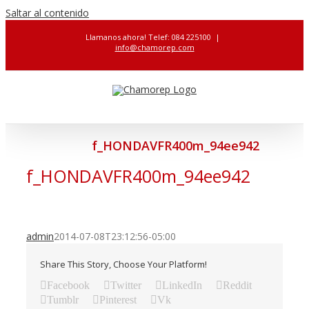
Saltar al contenido
Llamanos ahora! Telef: 084 225100
|
info@chamorep.com
f_HONDAVFR400m_94ee942
f_HONDAVFR400m_94ee942
admin
2014-07-08T23:12:56-05:00
Share This Story, Choose Your Platform!
Facebook
Twitter
LinkedIn
Reddit
Tumblr
Pinterest
Vk