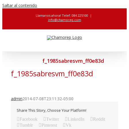
Saltar al contenido
Llamanos ahora! Telef: 084 225100
|
info@chamorep.com
f_1985sabresvm_ff0e83d
f_1985sabresvm_ff0e83d
admin
2014-07-08T23:11:32-05:00
Share This Story, Choose Your Platform!
Facebook
Twitter
LinkedIn
Reddit
Tumblr
Pinterest
Vk