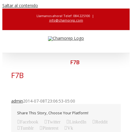
Saltar al contenido
Llamanos ahora! Telef: 084 225100
|
info@chamorep.com
F7B
F7B
admin
2014-07-08T23:06:53-05:00
Share This Story, Choose Your Platform!
Facebook
Twitter
LinkedIn
Reddit
Tumblr
Pinterest
Vk