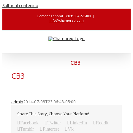
Saltar al contenido
Llamanos ahora! Telef: 084 225100
|
info@chamorep.com
CB3
CB3
admin
2014-07-08T23:06:48-05:00
Share This Story, Choose Your Platform!
Facebook
Twitter
LinkedIn
Reddit
Tumblr
Pinterest
Vk